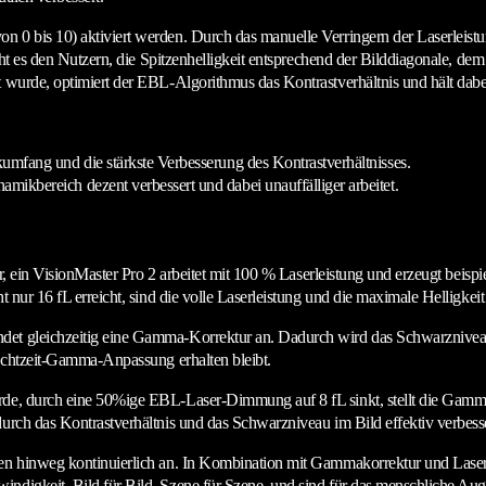
 0 bis 10) aktiviert werden. Durch das manuelle Verringern der Laserleistu
glicht es den Nutzern, die Spitzenhelligkeit entsprechend der Bilddiagonale
wurde, optimiert der EBL-Algorithmus das Kontrastverhältnis und hält dabei d
kumfang und die stärkste Verbesserung des Kontrastverhältnisses.
mikbereich dezent verbessert und dabei unauffälliger arbeitet.
vor, ein VisionMaster Pro 2 arbeitet mit 100 % Laserleistung und erzeugt beis
 nur 16 fL erreicht, sind die volle Laserleistung und die maximale Helligkeit
et gleichzeitig eine Gamma-Korrektur an. Dadurch wird das Schwarzniveau v
 Echtzeit-Gamma-Anpassung erhalten bleibt.
rde, durch eine 50%ige EBL-Laser-Dimmung auf 8 fL sinkt, stellt die Gamma
durch das Kontrastverhältnis und das Schwarzniveau im Bild effektiv verbess
fen hinweg kontinuierlich an. In Kombination mit Gammakorrektur und Laserl
indigkeit, Bild für Bild, Szene für Szene, und sind für das menschliche A