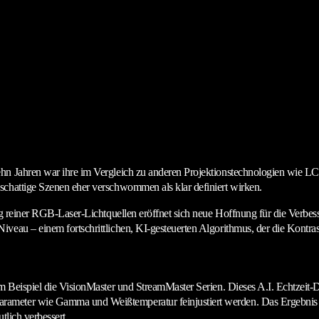
ehn Jahren war ihre im Vergleich zu anderen Projektionstechnologien wie 
schattige Szenen eher verschwommen als klar definiert wirken.
ung reiner RGB-Laser-Lichtquellen eröffnet sich neue Hoffnung für die Verbe
veau – einem fortschrittlichen, KI-gesteuerten Algorithmus, der die Kontras
m Beispiel die VisionMaster und StreamMaster Serien. Dieses A.I. Echtzeit-D
eter wie Gamma und Weißtemperatur feinjustiert werden. Das Ergebnis ist ei
tlich verbessert.