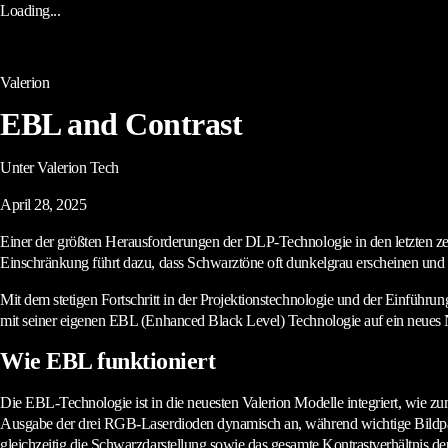
Loading...
Valerion
EBL and Contrast
Unter Valerion Tech
April 28, 2025
Einer der größten Herausforderungen der DLP-Technologie in den letzten z
Einschränkung führt dazu, dass Schwarztöne oft dunkelgrau erscheinen und 
Mit dem stetigen Fortschritt in der Projektionstechnologie und der Einführ
mit seiner eigenen EBL (Enhanced Black Level) Technologie auf ein neues Ni
Wie EBL funktioniert
Die EBL-Technologie ist in die neuesten Valerion Modelle integriert, wie zu
Ausgabe der drei RGB-Laserdioden dynamisch an, während wichtige Bildparam
gleichzeitig die Schwarzdarstellung sowie das gesamte Kontrastverhältnis deu