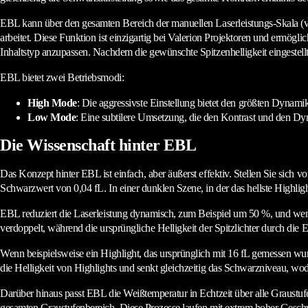
EBL kann über den gesamten Bereich der manuellen Laserleistungs-Skala (von
arbeitet. Diese Funktion ist einzigartig bei Valerion Projektoren und ermö
Inhaltstyp anzupassen. Nachdem die gewünschte Spitzenhelligkeit eingestellt 
EBL bietet zwei Betriebsmodi:
High Mode
: Die aggressivste Einstellung bietet den größten Dynami
Low Mode
: Eine subtilere Umsetzung, die den Kontrast und den Dyna
Die Wissenschaft hinter EBL
Das Konzept hinter EBL ist einfach, aber äußerst effektiv. Stellen Sie sich 
Schwarzwert von 0,04 fL. In einer dunklen Szene, in der das hellste Highlight
EBL reduziert die Laserleistung dynamisch, zum Beispiel um 50 %, und wend
verdoppelt, während die ursprüngliche Helligkeit der Spitzlichter durch die
Wenn beispielsweise ein Highlight, das ursprünglich mit 16 fL gemessen wu
die Helligkeit von Highlights und senkt gleichzeitig das Schwarzniveau, wo
Darüber hinaus passt EBL die Weißtemperatur in Echtzeit über alle Graustu
gesamten Graustufenbereich. Diese Prozesse laufen mit extrem hoher Geschw