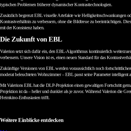
typischen Problemen früherer dynamischer Kontrasttechnologien.
Zusätzlich begrenzt EBL visuelle Artefakte wie Helligkeitsschwankungen ode
Kontrastverhältnis zu verbessern, ohne die Bildtreue zu beeinträchtigen. Di
mit der Konsistenz haben.
Die Zukunft von EBL
Valerion setzt sich dafür ein, den EBL-Algorithmus kontinuierlich weiterz
verbessern. Unsere Vision ist es, einen neuen Standard für das Kontrastver
Zukünftige Versionen von EBL werden voraussichtlich noch fortschrittliche
moderat beleuchteten Wohnzimmer – EBL passt seine Parameter intelligent 
Mit Valerions EBL hat die DLP-Projektion einen gewaltigen Fortschritt gema
Projektion ist da – heller und dunkler als je zuvor. Während Valerion die Gr
Heimkino-Enthusiasten trifft.
Weitere Einblicke entdecken