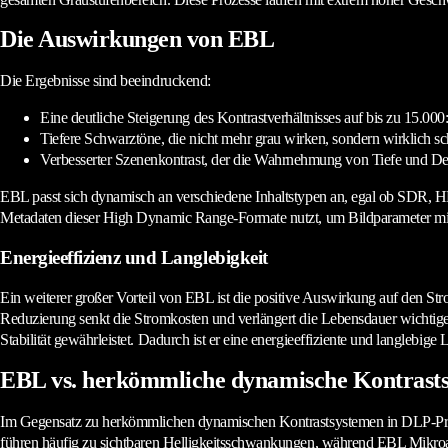
Die Auswirkungen von EBL
Die Ergebnisse sind beeindruckend:
Eine deutliche Steigerung des Kontrastverhältnisses auf bis zu 15.000:
Tiefere Schwarztöne, die nicht mehr grau wirken, sondern wirklich s
Verbesserter Szenenkontrast, der die Wahrnehmung von Tiefe und Det
EBL passt sich dynamisch an verschiedene Inhaltstypen an, egal ob SDR, H
Metadaten dieser High Dynamic Range-Formate nutzt, um Bildparameter mi
Energieeffizienz und Langlebigkeit
Ein weiterer großer Vorteil von EBL ist die positive Auswirkung auf den St
Reduzierung senkt die Stromkosten und verlängert die Lebensdauer wichtige
Stabilität gewährleistet. Dadurch ist er eine energieeffiziente und langleb
EBL vs. herkömmliche dynamische Kontrast
Im Gegensatz zu herkömmlichen dynamischen Kontrastsystemen in DLP-Proje
führen häufig zu sichtbaren Helligkeitsschwankungen, während EBL Mikroanp