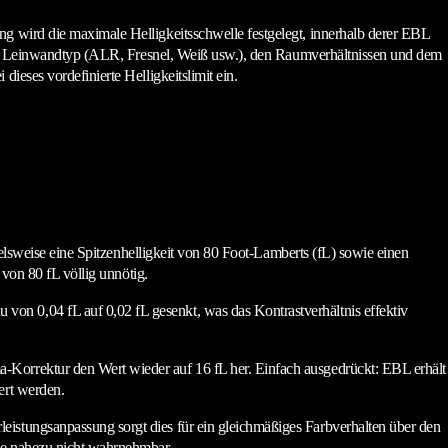
ng wird die maximale Helligkeitsschwelle festgelegt, innerhalb derer EBL
, dem Leinwandtyp (ALR, Fresnel, Weiß usw.), den Raumverhältnissen und dem
ieses vordefinierte Helligkeitslimit ein.
pielsweise eine Spitzenhelligkeit von 80 Foot-Lamberts (fL) sowie einen
 von 80 fL völlig unnötig.
on 0,04 fL auf 0,02 fL gesenkt, was das Kontrastverhältnis effektiv
-Korrektur den Wert wieder auf 16 fL her. Einfach ausgedrückt: EBL erhält
ert werden.
eistungsanpassung sorgt dies für ein gleichmäßiges Farbverhalten über den
uge nahezu nicht wahrnehmbar.