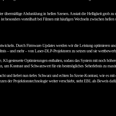
r übermäßige Abdunklung in hellen Szenen. Anstatt die Helligkeit grob zu re
es ist besonders vorteilhaft bei Filmen mit häufigen Wechseln zwischen helle
uentwickeln. Durch Firmware-Updates werden wir die Leistung optimieren un
hältnis – und mehr – von Laser-DLP-Projektoren zu setzen und sie wettbewer
re, KI-gesteuerte Optimierungen enthalten, sodass das System mit noch höhe
an, um Kontrast und Schwarzwert für ein bestmögliches Seherlebnis zu maxi
cht und liefert nun tiefes Schwarz und echten In-Szene-Kontrast, wie es mi
enzen der Projektionstechnologie weiter verschiebt, steht EBL als Beweis daf