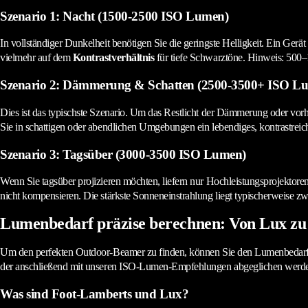
Szenario 1: Nacht (1500-2500 ISO Lumen)
In vollständiger Dunkelheit benötigen Sie die geringste Helligkeit. Ein Gerät 
vielmehr auf dem
Kontrastverhältnis
für tiefe Schwarztöne. Hinweis: 500–1
Szenario 2: Dämmerung & Schatten (2500-3500+ ISO L
Dies ist das typischste Szenario. Um das Restlicht der Dämmerung oder vorha
Sie in schattigen oder abendlichen Umgebungen ein lebendiges, kontrastreic
Szenario 3: Tagsüber (3000-3500 ISO Lumen)
Wenn Sie tagsüber projizieren möchten, liefern nur Hochleistungsprojektore
nicht kompensieren. Die stärkste Sonneneinstrahlung liegt typischerweise 
Lumenbedarf präzise berechnen: Von Lux zu
Um den perfekten Outdoor-Beamer zu finden, können Sie den Lumenbedarf a
der anschließend mit unseren ISO-Lumen-Empfehlungen abgeglichen werden
Was sind Foot-Lamberts und Lux?