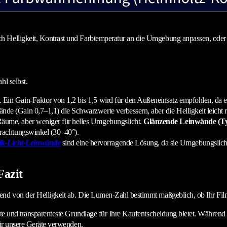
sch Helligkeit, Kontrast und Farbtemperatur an die Umgebung anpassen, oder
hl selbst.
g. Ein Gain-Faktor von 1,2 bis 1,5 wird für den Außeneinsatz empfohlen, da
nde (Gain 0,7–1,1) die Schwarzwerte verbessern, aber die Helligkeit leicht 
 Räume, aber weniger für helles Umgebungslicht.
Glänzende Leinwände (Ty
etrachtungswinkel (30–40°).
ik-Licht-Leinwände
sind eine hervorragende Lösung, da sie Umgebungslicht 
Fazit
end von der Helligkeit ab. Die Lumen-Zahl bestimmt maßgeblich, ob Ihr Film
gste und transparenteste Grundlage für Ihre Kaufentscheidung bietet. Währen
für unsere Geräte verwenden.