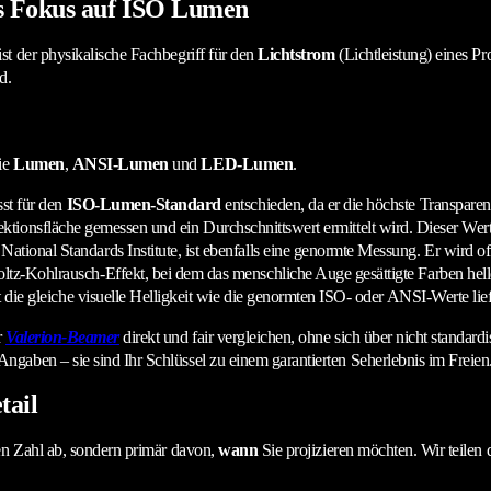
s Fokus auf ISO Lumen
ist der physikalische Fachbegriff für den
Lichtstrom
(Lichtleistung) eines Pr
d.
ie
Lumen
,
ANSI-Lumen
und
LED-Lumen
.
sst für den
ISO-Lumen-Standard
entschieden, da er die höchste Transparenz
jektionsfläche gemessen und ein Durchschnittswert ermittelt wird. Dieser Wert 
onal Standards Institute, ist ebenfalls eine genormte Messung. Er wird oft
z-Kohlrausch-Effekt, bei dem das menschliche Auge gesättigte Farben heller
ie gleiche visuelle Helligkeit wie die genormten ISO- oder ANSI-Werte lief
r
Valerion-Beamer
direkt und fair vergleichen, ohne sich über nicht stand
Angaben – sie sind Ihr Schlüssel zu einem garantierten Seherlebnis im Freien
tail
en Zahl ab, sondern primär davon,
wann
Sie projizieren möchten. Wir teilen 