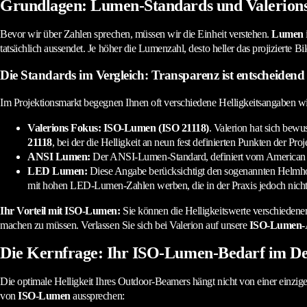
Grundlagen: Lumen-Standards und Valerion
Bevor wir über Zahlen sprechen, müssen wir die Einheit verstehen.
Lumen
tatsächlich aussendet. Je höher die Lumenzahl, desto heller das projizierte Bil
Die Standards im Vergleich: Transparenz ist entscheidend
Im Projektionsmarkt begegnen Ihnen oft verschiedene Helligkeitsangaben w
Valerions Fokus: ISO-Lumen (ISO 21118)
. Valerion hat sich bewu
21118
, bei der die Helligkeit an neun fest definierten Punkten der Pro
ANSI Lumen:
Der ANSI-Lumen-Standard, definiert vom American Nati
LED Lumen:
Diese Angabe berücksichtigt den sogenannten Helmholt
mit hohen LED-Lumen-Zahlen werben, die in der Praxis jedoch nicht d
Ihr Vorteil mit ISO-Lumen:
Sie können die Helligkeitswerte verschiedene
machen zu müssen. Verlassen Sie sich bei Valerion auf unsere
ISO-Lumen-
Die Kernfrage: Ihr ISO-Lumen-Bedarf im De
Die optimale Helligkeit Ihres Outdoor-Beamers hängt nicht von einer einzig
von
ISO-Lumen
aussprechen: