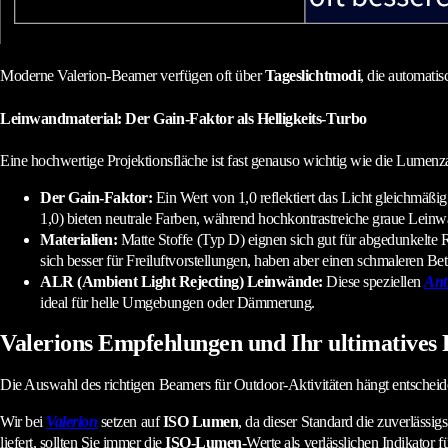
Moderne Valerion-Beamer verfügen oft über
Tageslichtmodi
, die automati
Leinwandmaterial: Der Gain-Faktor als Helligkeits-Turbo
Eine hochwertige Projektionsfläche ist fast genauso wichtig wie die Lumenza
Der Gain-Faktor:
Ein Wert von 1,0 reflektiert das Licht gleichmäßi
1,0) bieten neutrale Farben, während hochkontrastreiche graue Leinwä
Materialien:
Matte Stoffe (Typ D) eignen sich gut für abgedunkelte
sich besser für Freiluftvorstellungen, haben aber einen schmaleren B
ALR (Ambient Light Rejecting) Leinwände:
Diese speziellen
Ant
ideal für helle Umgebungen oder Dämmerung.
Valerions Empfehlungen und Ihr ultimatives 
Die Auswahl des richtigen Beamers für Outdoor-Aktivitäten hängt entscheid
Wir bei
Valerion
setzen auf
ISO Lumen
, da dieser Standard die zuverlässi
liefert, sollten Sie immer die
ISO-Lumen-
Werte als verlässlichen Indikator 