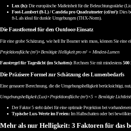
Lux (lx):
Die europäische Maßeinheit für die Beleuchtungsstärke (Licht,
Foot-Lambert (ft-L) / Candela pro Quadratmeter (cd/m²):
Dies be
ft-L als ideal für dunkle Umgebungen (THX-Norm).
Die Faustformel für den Outdoor-Einsatz
Für eine grobe Schätzung, wie hell Ihr Beamer sein muss, können Sie eine ein
Projektionsfläche (m²)×Benötigte Helligkeit pro m² = Mindest-Lumen
Faustregel für Tageslicht (im Schatten):
Rechnen Sie mit mindestens
500
Die Präzisere Formel zur Schätzung des Lumenbedarfs
Eine genauere Berechnung, die die Umgebungshelligkeit berücksichtigt, nut
Umgebungshelligkeit (Lux)×Projektionsfläche (m²)×5 = Benötigte Lichtleist
Der Faktor 5 steht dabei für eine optimale Projektion bei vorhanden
Typische Lux-Werte im Freien:
Im Halbschatten oder bei bewölkte
Mehr als nur Helligkeit: 3 Faktoren für das 