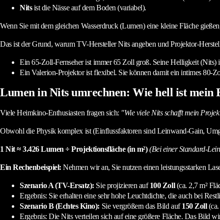
Nits
ist die Nässe auf dem Boden (variabel).
Wenn Sie mit dem gleichen Wasserdruck (Lumen) eine kleine Fläche gießen, wi
Das ist der Grund, warum TV-Hersteller Nits angeben und Projektor-Herste
Ein 65-Zoll-Fernseher ist immer 65 Zoll groß. Seine Helligkeit (Nits) i
Ein Valerion-Projektor ist flexibel. Sie können damit ein intimes 80-Z
Lumen in Nits umrechnen: Wie hell ist mein
Viele Heimkino-Enthusiasten fragen sich:
"Wie viele Nits schafft mein Proje
Obwohl die Physik komplex ist (Einflussfaktoren sind Leinwand-Gain, Umge
1 Nit ≈ 3.426 Lumen ÷ Projektionsfläche (in m²)
(Bei einer Standard-Lei
Ein Rechenbeispiel:
Nehmen wir an, Sie nutzen einen leistungsstarken Lase
Szenario A (TV-Ersatz):
Sie projizieren auf
100 Zoll
(ca. 2,7 m² Flä
Ergebnis: Sie erhalten eine sehr hohe Leuchtdichte, die auch bei Restl
Szenario B (Echtes Kino):
Sie vergrößern das Bild auf
150 Zoll
(ca.
Ergebnis: Die Nits verteilen sich auf eine größere Fläche. Das Bild