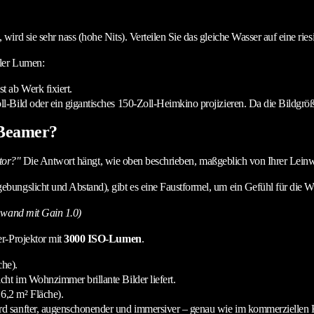
rd sie sehr nass (hohe Nits). Verteilen Sie das gleiche Wasser auf eine ries
ller Lumen:
st ab Werk fixiert.
oll-Bild oder ein gigantisches 150-Zoll-Heimkino projizieren. Da die Bildgröße
 Beamer?
ktor?"
Die Antwort hängt, wie oben beschrieben, maßgeblich von Ihrer Lein
bungslicht und Abstand), gibt es eine Faustformel, um ein Gefühl für die
nwand mit Gain 1.0)
r-Projektor mit
3000 ISO-Lumen
.
che).
icht im Wohnzimmer brillante Bilder liefert.
 6,2 m² Fläche).
 wird sanfter, augenschonender und immersiver – genau wie im kommerziellen 