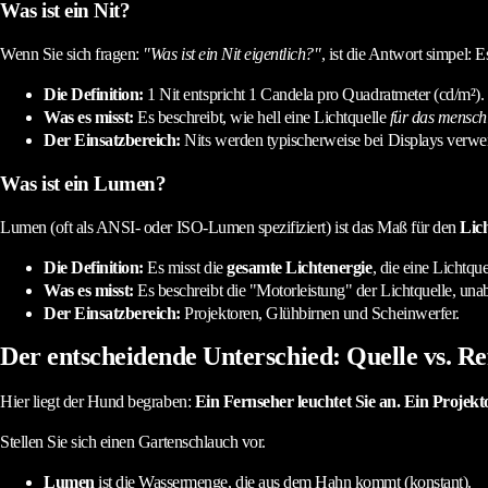
Was ist ein Nit?
Wenn Sie sich fragen:
"Was ist ein Nit eigentlich?"
, ist die Antwort simpel: E
Die Definition:
1 Nit entspricht 1 Candela pro Quadratmeter (cd/m²).
Was es misst:
Es beschreibt, wie hell eine Lichtquelle
für das mensch
Der Einsatzbereich:
Nits werden typischerweise bei Displays verwe
Was ist ein Lumen?
Lumen (oft als ANSI- oder ISO-Lumen spezifiziert) ist das Maß für den
Lic
Die Definition:
Es misst die
gesamte Lichtenergie
, die eine Lichtque
Was es misst:
Es beschreibt die "Motorleistung" der Lichtquelle, una
Der Einsatzbereich:
Projektoren, Glühbirnen und Scheinwerfer.
Der entscheidende Unterschied: Quelle vs. Re
Hier liegt der Hund begraben:
Ein Fernseher leuchtet Sie an. Ein Projekt
Stellen Sie sich einen Gartenschlauch vor.
Lumen
ist die Wassermenge, die aus dem Hahn kommt (konstant).