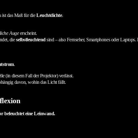
s ist das Maß für die
Leuchtdichte
.
liche Auge
erscheint.
ndet, die
selbstleuchtend
sind – also Fernseher, Smartphones oder Laptops. Ei
htstrom
.
lle (in diesem Fall der Projektor) verlässt.
bhängig davon, wohin das Licht fällt.
flexion
or beleuchtet eine Leinwand.