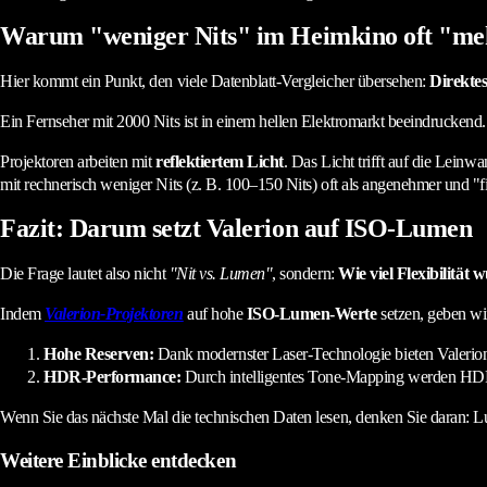
Warum "weniger Nits" im Heimkino oft "meh
Hier kommt ein Punkt, den viele Datenblatt-Vergleicher übersehen:
Direktes
Ein Fernseher mit 2000 Nits ist in einem hellen Elektromarkt beeindrucken
Projektoren arbeiten mit
reflektiertem Licht
. Das Licht trifft auf die Lei
mit rechnerisch weniger Nits (z. B. 100–150 Nits) oft als angenehmer und "f
Fazit: Darum setzt Valerion auf ISO-Lumen
Die Frage lautet also nicht
"Nit vs. Lumen"
, sondern:
Wie viel Flexibilität 
Indem
Valerion-Projektoren
auf hohe
ISO-Lumen-Werte
setzen, geben wi
Hohe Reserven:
Dank modernster Laser-Technologie bieten Valerion
HDR-Performance:
Durch intelligentes Tone-Mapping werden HDR-Inh
Wenn Sie das nächste Mal die technischen Daten lesen, denken Sie daran: Lum
Weitere Einblicke entdecken