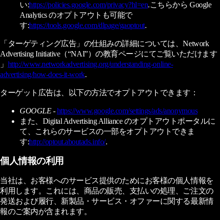
い:
https://policies.google.com/privacy?hl=en
.こちらから Google
Analytics のオプトアウトも可能で
す:
https://tools.google.com/dlpage/gaoptout
.
「ターゲティング広告」の仕組みの詳細については、Network
Advertising Initiative（“NAI”）の教育ページにてご覧いただけます
」
http://www.networkadvertising.org/understanding-online-
advertising/how-does-it-work
.
ターゲット広告は、以下の方法でオプトアウトできます：
GOOGLE -
https://www.google.com/settings/ads/anonymous
また、Digital Advertising Alliance のオプトアウトポータルに
て、これらのサービスの一部をオプトアウトできま
す:
http://optout.aboutads.info/
.
個人情報の利用
当社は、お客様へのサービス提供のためにお客様の個人情報を
利用します。これには、商品の販売、支払いの処理、ご注文の
発送および履行、新製品・サービス・オファーに関する最新情
報のご案内が含まれます。