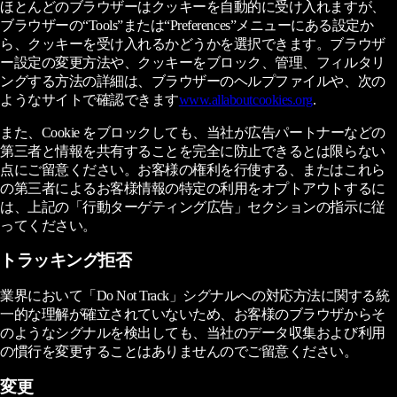
ほとんどのブラウザーはクッキーを自動的に受け入れますが、
ブラウザーの“Tools”または“Preferences”メニューにある設定か
ら、クッキーを受け入れるかどうかを選択できます。ブラウザ
ー設定の変更方法や、クッキーをブロック、管理、フィルタリ
ングする方法の詳細は、ブラウザーのヘルプファイルや、次の
ようなサイトで確認できます
www.allaboutcookies.org
.
また、Cookie をブロックしても、当社が広告パートナーなどの
第三者と情報を共有することを完全に防止できるとは限らない
点にご留意ください。お客様の権利を行使する、またはこれら
の第三者によるお客様情報の特定の利用をオプトアウトするに
は、上記の「行動ターゲティング広告」セクションの指示に従
ってください。
トラッキング拒否
業界において「Do Not Track」シグナルへの対応方法に関する統
一的な理解が確立されていないため、お客様のブラウザからそ
のようなシグナルを検出しても、当社のデータ収集および利用
の慣行を変更することはありませんのでご留意ください。
変更