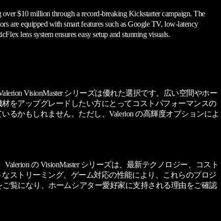
ng over $10 million through a record-breaking Kickstarter campaign. The
rs are equipped with smart features such as Google TV, low-latency
cFlex lens system ensures easy setup and stunning visuals.
 VisionMaster シリーズは優れた選択です。広い空間やホー
機材をアップグレードしたい方にとってコストパフォーマンスの
もしれません。ただし、Valerion の高輝度オプションによ
n の VisionMaster シリーズは、最新テクノロジー、コスト
トなストリーミング、ゲーム対応の性能により、これらのプロジ
ターをご覧になり、ホームシアター愛好家に支持される理由をご確認