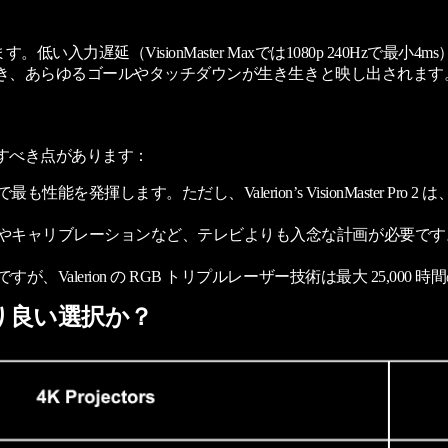
入力遅延（VisionMaster Maxでは1080p 240Hzで
でき、あらゆるゴールやタッチダウンが生き生きと映し出されます
すべき点があります：
ます。ただし、Valerion’s VisionMaster Pro 2 は、
ャリブレーションなど、テレビよりも入念な計画が必要です。Va
Valerion の RGB トリプルレーザー技術は最大 25,00
はより良い選択か？