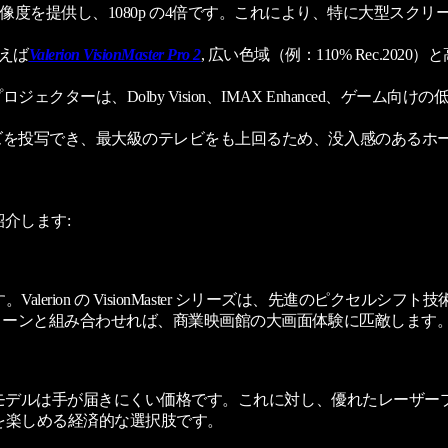
 ピクセルの解像度を提供し、1080p の4倍です。これにより、特に
例えば
Valerion VisionMaster Pro 2
, 広い色域（例：110% Rec.20
ェクターは、Dolby Vision、IMAX Enhanced、ゲ
イズを投写でき、最大級のテレビをも上回るため、没入感のあるホ
紹介します:
erion の VisionMaster シリーズは、先進のピクセル
リーンと組み合わせれば、商業映画館の大画面体験に匹敵します
るモデルは手が届きにくい価格です。これに対し、優れたレーザ
を楽しめる経済的な選択肢です。