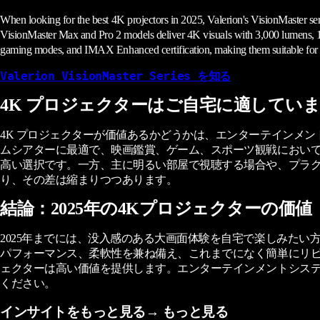
When looking for the best 4K projectors in 2025, Valerion's VisionMaster ser
VisionMaster Max and Pro 2 models deliver 4K visuals with 3,000 lumens, 1
gaming modes, and IMAX Enhanced certification, making them suitable for ev
Valerion VisionMaster Series を知る
4K プロジェクターはご自宅に適してい
4K プロジェクターが価値あるかどうかは、エンターテインメントの目
ムシアターに最適で、映画鑑賞、ゲーム、スポーツ観戦におい
高い選択です。一方、主に明るい部屋で視聴する場合や、プラグア
り、その差は縮まりつつあります。
結論：2025年の4Kプロジェクターの価値
2025年までには、没入感のある大画面体験を自宅で楽しみたい方にとっ
パフォーマンス、柔軟性を兼ね備え、これまでになく簡単にリ
ェクターは高い価値を提供します。エンターテインメントシステムの
ください。
インサイトをもっと見る→ もっと見る