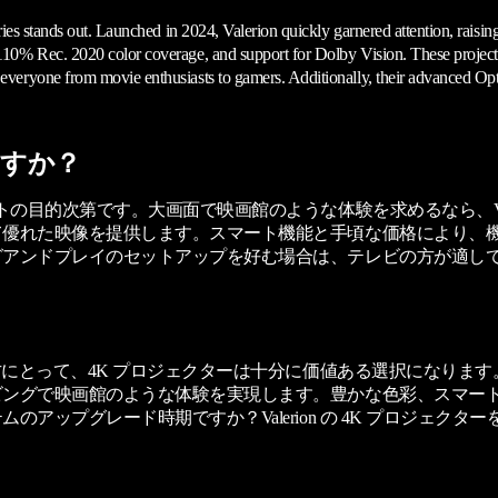
ies stands out. Launched in 2024, Valerion quickly garnered attention, raisi
10% Rec. 2020 color coverage, and support for Dolby Vision. These projecto
eryone from movie enthusiasts to gamers. Additionally, their advanced Opti
ますか？
的次第です。大画面で映画館のような体験を求めるなら、Valerion
て優れた映像を提供します。スマート機能と手頃な価格により、
ンドプレイのセットアップを好む場合は、テレビの方が適しているか
て、4K プロジェクターは十分に価値ある選択になります。Valerio
ビングで映画館のような体験を実現します。豊かな色彩、スマー
アップグレード時期ですか？Valerion の 4K プロジェク