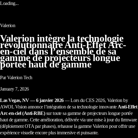
Loading...
Valerion
Valerion intègre la technologie
révolutionnaire Anti-Effet Arc-
en-ciel dans l’ensemble de sa
gamme de projecteurs longue
portée haut de gamme
Par Valerion Tech
January 7, 2026
Las Vegas, NV — 6 janvier 2026
— Lors du CES 2026, Valerion by
AWOL Vision annonce l’intégration de sa technologie innovante
Anti-Effet
Arc-en-ciel (Anti-RBE)
sur toute sa gamme de projecteurs longue portée
haut de gamme. Cette amélioration, délivrée via une mise à jour du firmware
(déploiement OTA par phases), rehausse la gamme Valerion pour offrir une
expérience visuelle encore plus immersive et puissante.