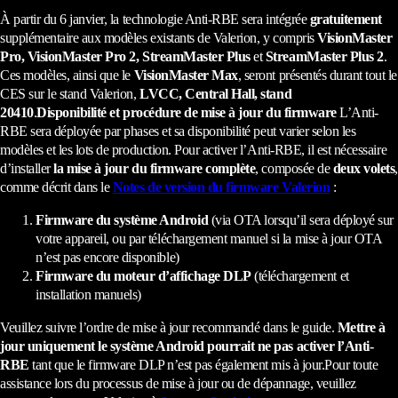
À partir du 6 janvier, la technologie Anti-RBE sera intégrée
gratuitement
supplémentaire aux modèles existants de Valerion, y compris
VisionMaster
Pro, VisionMaster Pro 2, StreamMaster Plus
et
StreamMaster Plus 2
.
Ces modèles, ainsi que le
VisionMaster Max
, seront présentés durant tout le
CES sur le stand Valerion,
LVCC, Central Hall, stand
20410
.
Disponibilité et procédure de mise à jour du firmware
L’Anti-
RBE sera déployée par phases et sa disponibilité peut varier selon les
modèles et les lots de production. Pour activer l’Anti-RBE, il est nécessaire
d’installer
la mise à jour du firmware complète
, composée de
deux volets
,
comme décrit dans le
Notes de version du firmware Valerion
:
Firmware du système Android
(via OTA lorsqu’il sera déployé sur
votre appareil, ou par téléchargement manuel si la mise à jour OTA
n’est pas encore disponible)
Firmware du moteur d’affichage DLP
(téléchargement et
installation manuels)
Veuillez suivre l’ordre de mise à jour recommandé dans le guide.
Mettre à
jour uniquement le système Android pourrait ne pas activer l’Anti-
RBE
tant que le firmware DLP n’est pas également mis à jour.Pour toute
assistance lors du processus de mise à jour ou de dépannage, veuillez