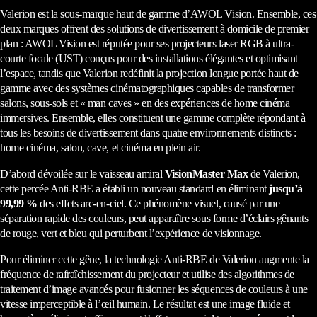
Valerion est la sous-marque haut de gamme d’AWOL Vision. Ensemble, ces
deux marques offrent des solutions de divertissement à domicile de premier
plan : AWOL Vision est réputée pour ses projecteurs laser RGB à ultra-
courte focale (UST) conçus pour des installations élégantes et optimisant
l’espace, tandis que Valerion redéfinit la projection longue portée haut de
gamme avec des systèmes cinématographiques capables de transformer
salons, sous-sols et « man caves » en des expériences de home cinéma
immersives. Ensemble, elles constituent une gamme complète répondant à
tous les besoins de divertissement dans quatre environnements distincts :
home cinéma, salon, cave, et cinéma en plein air.
D’abord dévoilée sur le vaisseau amiral
VisionMaster Max
de Valerion,
cette percée Anti-RBE a établi un nouveau standard en éliminant
jusqu’à
99,99 %
des effets arc-en-ciel. Ce phénomène visuel, causé par une
séparation rapide des couleurs, peut apparaître sous forme d’éclairs gênants
de rouge, vert et bleu qui perturbent l’expérience de visionnage.
Pour éliminer cette gêne, la technologie Anti-RBE de Valerion augmente la
fréquence de rafraîchissement du projecteur et utilise des algorithmes de
traitement d’image avancés pour fusionner les séquences de couleurs à une
vitesse imperceptible à l’œil humain. Le résultat est une image fluide et